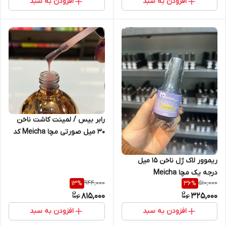
افزودن به سبد
افزودن به سبد
رابر بیس / لمینت کاشت ناخن
30 میل صورتی مچا Meicha کد
سه
ریموور لاک ژل ناخن 15 میل
درجه یک مچا Meicha
944,000
510,000
13
%
36
%
815,000
325,000
افزودن به سبد
افزودن به سبد