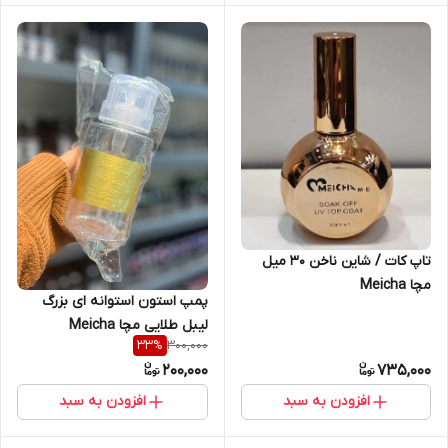
تاپ کات / شاین ناخن 30 میل
مچا Meicha
پمپ استون استوانه ای بزرگ
لیبل طلایی مچا Meicha
300,000
33
%
200,000
735,000
افزودن به سبد
افزودن به سبد