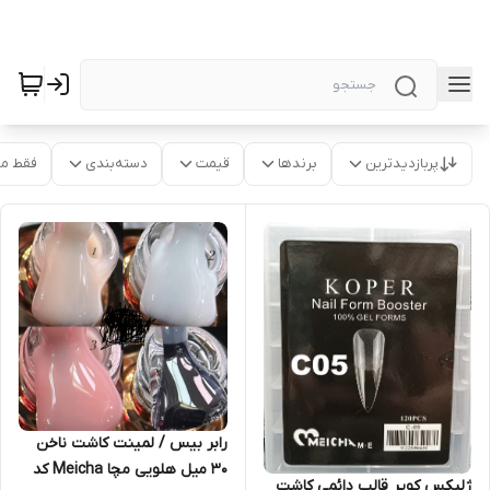
پربازدیدترین
برندها
قیمت
دسته‌بندی
فقط م
رابر بیس / لمینت کاشت ناخن
30 میل هلویی مچا Meicha کد
ژلیکس کوپر قالب دائمی کاشت