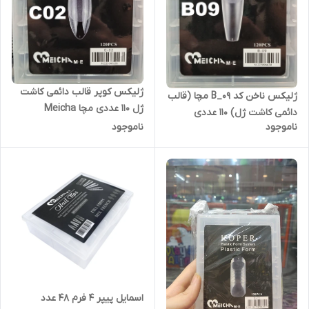
ژلیکس کوپر قالب دائمی کاشت
ژلیکس ناخن کد B_09 مچا (قالب
ژل 110 عددی مچا Meicha
دائمی کاشت ژل) 110 عددی
ناموجود
ناموجود
Meicha
اسمایل پیپر 4 فرم 48 عدد