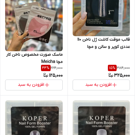
قالب موقت کاشت ژل ناخن 110
عددی کوپر و سالن و مچا
Meicha & Salon
ماسک صورت مخصوص ناخن کار
مچا Meicha
224,000
384,000
44
%
15
%
125,000
325,000
افزودن به سبد
افزودن به سبد