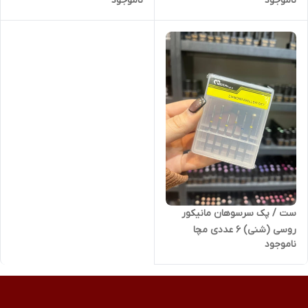
ناموجود
ناموجود
ست / پک سرسوهان مانیکور
روسی (شنی) 6 عددی مچا
ناموجود
Meicha