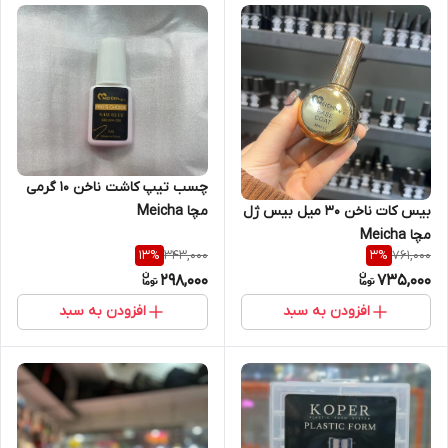
چسب تیپ کاشت ناخن 10 گرمی
بیس کات ناخن 30 میل بیس ژل
مچا Meicha
مچا Meicha
343,000
761,000
13
%
3
%
298,000
735,000
افزودن به سبد
افزودن به سبد