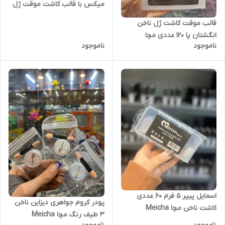
میکس با قالب کاشت موقت ژل
در 4 فرم 96 عدد کاشت ناخن مچا
قالب موقت کاشت ژل ناخن
Meicha
انگشتان پا 120 عددی مچا
ناموجود
ناموجود
Meicha کد D05
اسمایل پیپر 5 فرم 60 عددی
پودر کروم جواهری دیزاین ناخن
کاشت ناخن مچا Meicha
3 طیف رنگ مچا Meicha