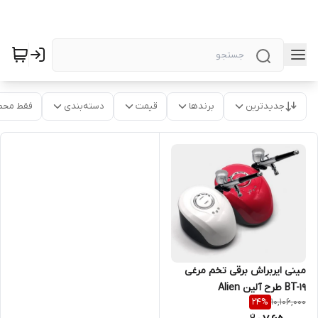
جدیدترین
برندها
قیمت
دسته‌بندی
فقط محص
مینی ایربراش برقی تخم مرغی
BT-19 طرح آلین Alien
10,106,000
24
%