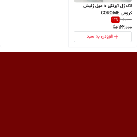
لاک ژل آبرنگی 10 میل ژلیش
کرومی CORO.ME
206,000
21
%
162,000
افزودن به سبد