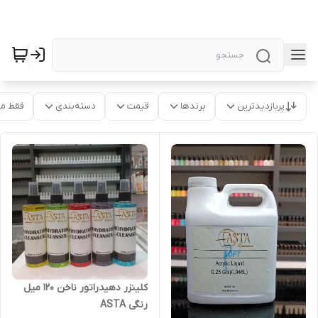
پربازدیدترین
برندها
قیمت
دسته‌بندی
فقط م
کلینزر دهیدراتور ناخن 120 میل
رنگی ASTA