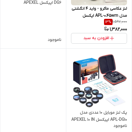
DG6 اپیکسل APEXEL
لنز عکاسی ماکرو - واید 4 انگشتی
مدل APL-0.45wm اپکسل
1,597,000
13
%
APEXEL
1,382,000
افزودن به سبد
ناموجود
پک لنز موبایل 10 عددی مدل
APL-DG10 اپیکسل APEXEL 10 IN
ناموجود
1