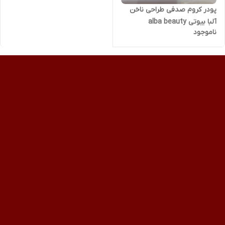
پودر کروم صدفی طراحی ناخن
آلبا بیوتی alba beauty
ناموجود