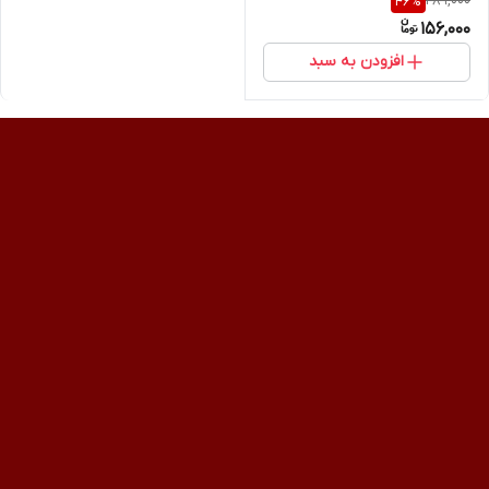
289,000
46
%
156,000
افزودن به سبد