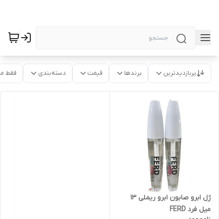
پربازدیدترین
برندها
قیمت
دسته‌بندی
فقط م
ژل ابرو صابون ابرو ریملی 13
میل فرد FERD