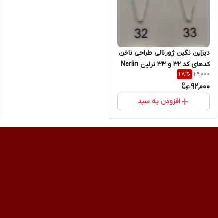
دیزاین نگین ژورنالی طراحی ناخن
کدهای کد 32 و 33 نرلین Nerlin
129,000
28
%
92,000
افزودن به سبد