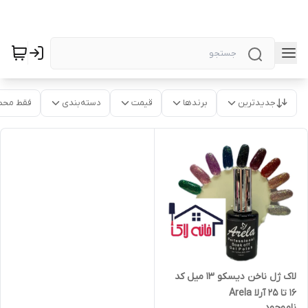
جدیدترین
برندها
قیمت
دسته‌بندی
فقط محص
لاک ژل ناخن دیسکو 13 میل کد
16 تا 25 آرلا Arela
ناموجود