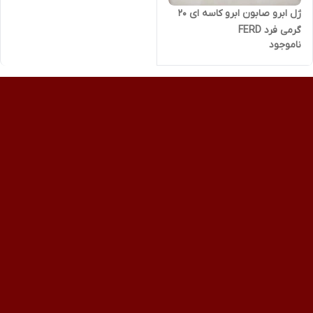
ژل ابرو صابون ابرو کاسه ای 20
گرمی فرد FERD
ناموجود