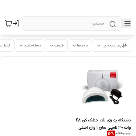
پربازدیدترین
برندها
قیمت
دسته‌بندی
فقط م
دستگاه یو وی لاک خشک کن 48
وات 30 لامپی سان 1 وان اصلی
6,440,000
16
%
sun One اورجینال