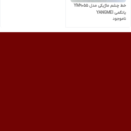
خط چشم ماژیکی مدل YM9055
یانگمی YANGMEI
ناموجود