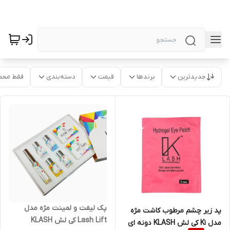
جدیدترین
برندها
قیمت
دسته‌بندی
فقط محص
پک لیفت و لمینت مژه مدل
پد زیر چشم مرطوب کاشت مژه
Lash Lift کی لش KLASH
مدل K1 کی لش KLASH دونه ای