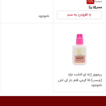
20,000
25
%
15,000
افزودن به سبد
ناموجود
ریموور ژله ای کاشت مژه
(چسب) 15 گرمی قلم دار کی لش
ناموجود
KLASH