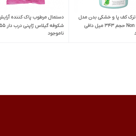
 ترک کف پا و خشکی بدن مدل
دستمال مرطوب پاک کننده آرای
Non Greasy حجم 343 میل دافی
شکوفه گیلاس ژاپنی درب دار 
ناموجود
عددی ضد لک و روشن کننده کرو
صورتی دافی Dafi