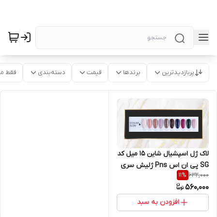
پربازدیدترین
برندها
قیمت
دسته‌بندی
فقط م
لاک ژل اسپشیال شاین 15 میل کد
SG پی ان اس Pns ژلیش سری
632,000
11
%
STELLAR GLOW
560,000
افزودن به سبد