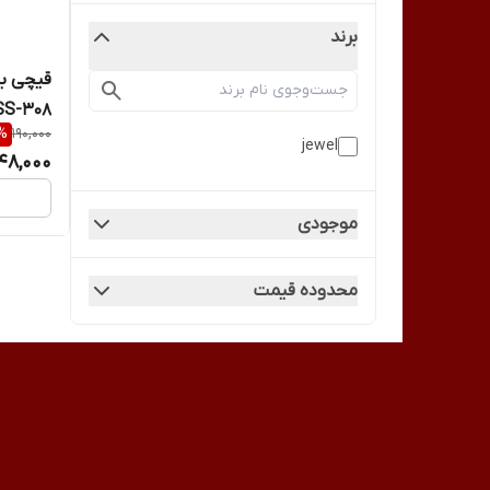
برند
SS-308
%
190,000
jewel
48,000
موجودی
محدوده قیمت