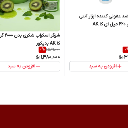
د عفونی کننده ابزار آنتی
ا AK
شوگر اسکرا
کا AK پدیکور
6
%
1,589,000
10
1,480,000
3
افزودن به سبد
افزودن به سبد