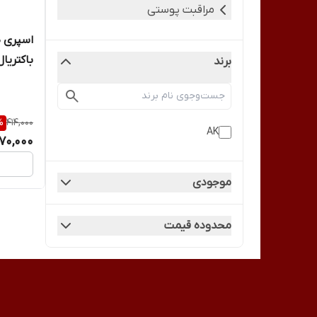
مراقبت پوستی
اسپری ض
باکتریال 220 میل ای ک
برند
%
414,000
AK
70,000
موجودی
محدوده قیمت