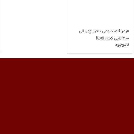
فرمر آلمینیومی ناخن ژورنالی
300 تایی کدی Kodi
ناموجود