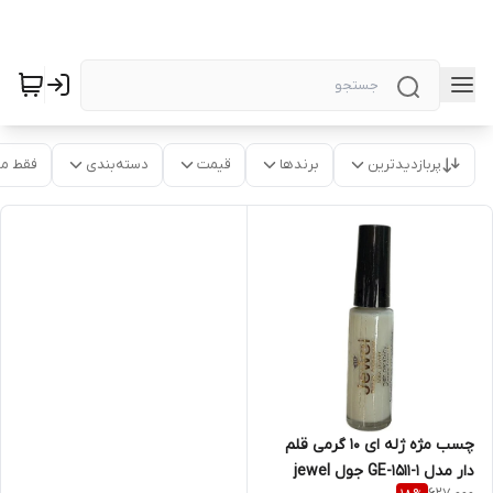
پربازدیدترین
برندها
قیمت
دسته‌بندی
فقط م
چسب مژه ژله ای 10 گرمی قلم
دار مدل GE-1511-1 جول jewel