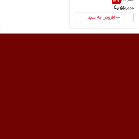
627,000
18
%
510,000
افزودن به سبد