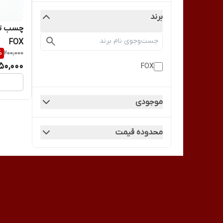
برند
FOX
%
200,000
150,000
FOX
موجودی
محدوده قیمت