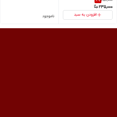
258,000
8
%
Aichun Beauty
235,000
افزودن به سبد
ناموجود