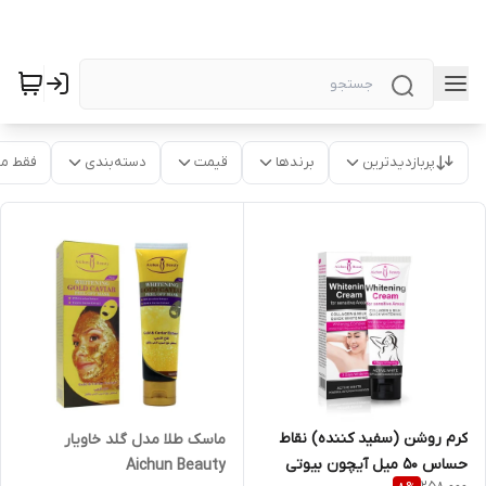
پربازدیدترین
برندها
قیمت
دسته‌بندی
فقط م
کرم روشن (سفید کننده) نقاط
ماسک طلا مدل گلد خاویار
حساس 50 میل آیچون بیوتی
Aichun Beauty