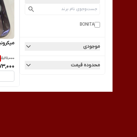
BONITA
میکرونیدلی
موجودی
5,211,000
محدوده قیمت
73,000