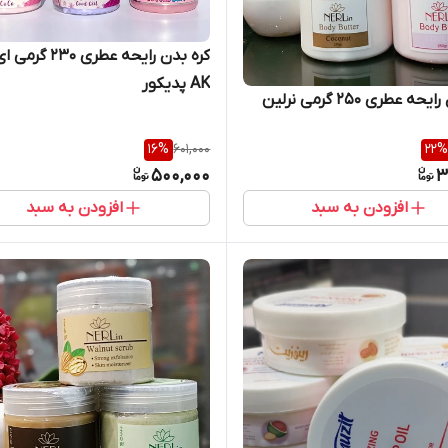
کره بدن رایحه عطری 230 گ
AK پدیکور
کره بدن رایحه عطری 250 گرمی نرلین
16
%
601,000
22
%
500,000
3
افزودن به سبد
افزودن به سبد