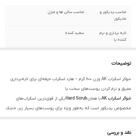
مناسب پدیکور و
مناسب سالن ها و منزل
مانیکور
لایه برداری و نرم
سفید کننده
کننده پا
دارای روغن های
دارای عسل
نارگیل زیتون
توضیحات
جوجوبا
شوگر اسکراب AK وزن 1100 گرم – هارد اسکراب حرفه‌ای برای لایه‌برداری
عمیق و نرم کردن پوست‌های سخت پا
شوگر اسکراب AK
یا همان
Hard Scrub
یکی از قوی‌ترین اسکراب‌های
مخصوص پدیکور است که به‌طور ویژه برای پوست‌های بسیار زبر، خشک
و ترک‌خورده کف پا طراحی شده است. اگر کف پاهای شما ضخیم، خشن و
پینه‌دار است، این محصول بهترین و سریع‌ترین روش برای بازگشت نرمی
نقد و بررسی