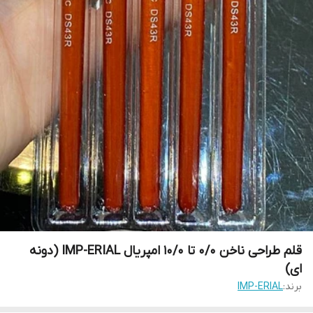
قلم طراحی ناخن 0/0 تا 10/0 امپریال IMP-ERIAL (دونه
ای)
برند:
IMP-ERIAL