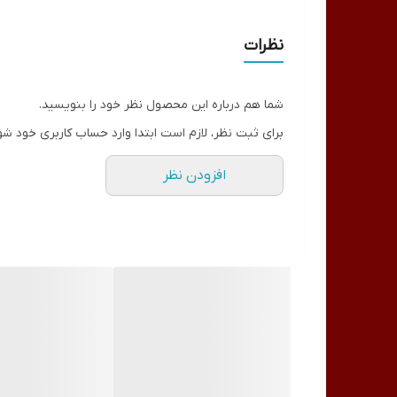
است که شبیه سازی کاشت مزه را به خوبی فراهم می ساز
مناسب برای
نظرات
تمرین کاشت مژه
ارتفاع
شما هم درباره این محصول نظر خود را بنویسید.
24.3 سانتی متر
برای ثبت نظر، لازم است ابتدا وارد حساب کاربری خود شو
عرض
افزودن نظر
15.5 سانتی متر
وزن
500 گرم
ساخت کشور
چین
جنس
سیلیکا
قابلیت شستشو