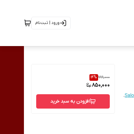
ورود | ثبت‌نام
14
%
999,000
850,000
،
افزودن به سبد خرید