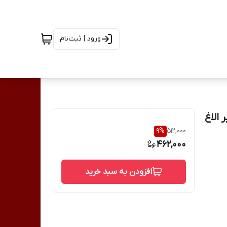
ورود | ثبت‌نام
الاغ
9
%
512,000
462,000
افزودن به سبد خرید