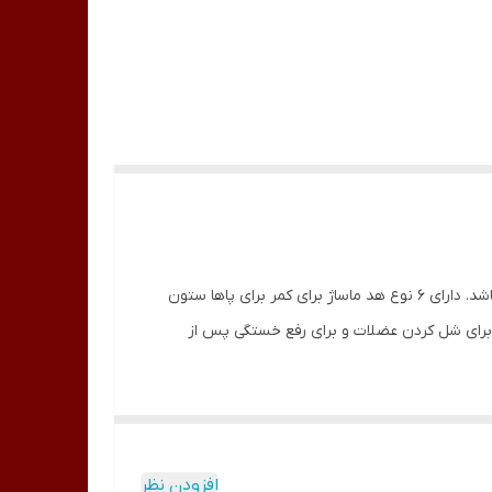
معمولا بعد از ورزش ماساژ ماهیچه ای ، سفتی و درد عضلات را کاهش میدهد . تفنگ ماساژ KH-780 میتواند برای این موضوع مناسب باشد. دارای 6 نوع هد ماساژ برای کمر برای پاها ستون
د ها برای هر یک از عضلات مخصوص خود است.باتفنگ ماساژ KH-780 به راحتی میتوان برای شل کردن عضلات و برای رفع خستگی پس از
افزودن نظر