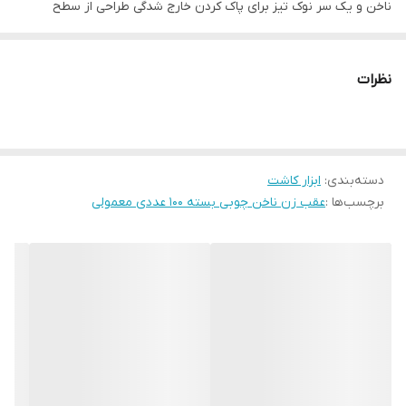
ناخن و یک سر نوک تیز برای پاک کردن خارج شدگی طراحی از سطح
ناخن(که روی پوست کناری ناخن گسترش یافته). کوتیکول اطراف ناخن
را پس از نرم شدن در آب و نرم کننده به راحتی با استفاده از پوشر چوبی
نظرات
به عقب برانید، این باعث می شود ناخن شما بلندتر و مانیکور شما زیبا
جلوه کند. شما هیچ وقت کوتیکول خود را نباید برش دهید. آنها برای
حفاظت در برابر زخم ضروری هستند. شما همچنین می توانید از چوب
دسته‌بندی
:
ابزار کاشت
کوتیکول استفاده کنید تا کثیفی را از اطراف و زیر ناخن پاک کنید.زمانی که
برچسب‌ها :
عقب زن ناخن چوبی بسته 100 عددی معمولی
کوتیکول ها نرم و مرطوب باشند، راحت تر می توان آن ها را به عقب هُل
داد. بنابراین انگشتان دست خود را قبل از استفاده از هُل دهنده ی
کوتیکول چند دقیقه در آب گرم قرار دهید.