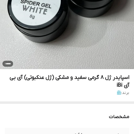
اسپایدر ژل 8 گرمی سفید و مشکی (ژل عنکبوتی) آی بی
آی iBi
برند:
iBi
مشخصات