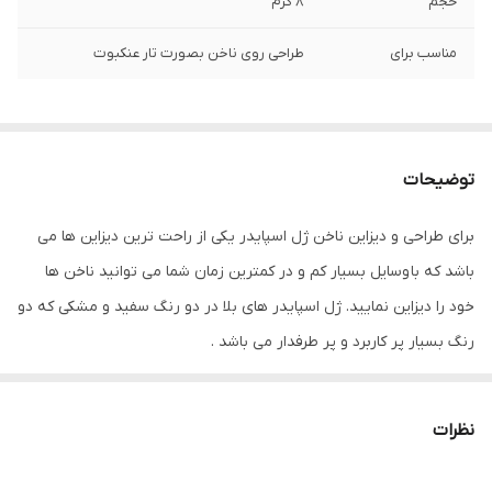
حجم
8 گرم
مناسب برای
طراحی روی ناخن بصورت تار عنکبوت
توضیحات
برای طراحی و دیزاین ناخن ژل اسپایدر یکی از راحت ترین دیزاین ها می
باشد که با وسایل بسیار کم و در کمترین زمان شما می توانید ناخن ها
خود را دیزاین نمایید. ژل اسپایدر های بلا در دو رنگ سفید و مشکی که دو
رنگ بسیار پر کاربرد و پر طرفدار می باشد .
مراحل استفاده از ژل عنکبوتیآی بی آی:
- ابتدا ژلیش و کاشت انجام دهید.
نظرات
- پس از اتمام ژلیش و کاشت با استفاده از
قلم داتینگ
مقداری ژل را روی
ناخن به صورت خطی بگذارید.