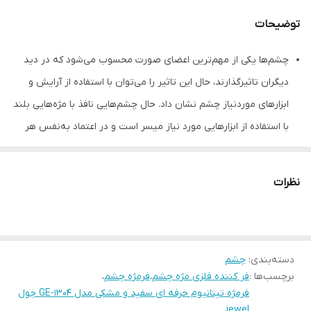
توضیحات
چشم‌ها یکی از مهم‌ترین اعضای صورت محسوب می‌شود که در دید
دیگران تاثیرگذارند، حال این تاثیر را می‌توان با استفاده از آرایش و
ابزارهای موردنیاز چشم نشان داد. حال چشم‌هایی نافذ با مژه‌هایی بلند
با استفاده از ابزارهایی مورد نیاز میسر است و در اعتماد به‌نفس هر
خانمی تاثیر مثبتی دارد. یکی از اصلی‌ترین ابزارهای مورد نیاز چشم
قبل از آرایش چشم استفاده از فرمژه خواهد بود؛ کمپانی جویل فرمژه‌
نظرات
مدل «GE-1304» به‌همراه یک پد یدک در دسترس قرار داده است که
نتیجه‌ی آن مزه‌هایی حالت‌دار خواهد بود. شرکت جویل «Jewel» جزو
یکی از برندهایی است که در زمینه‌ی تجهیزات آرایشی مربوط به
دسته‌بندی
:
چشم
صورت فعالیت می‌کند و تاکنون توانسته ابزارهایی را به بازار عرضه
برچسب‌ها :
فر کننده فلزی مژه چشم
،
فرمژه چشم
،
کند که نیاز مشتریان خود را سنجیده است. این محصول با دسته‌ی
فرمژه تیتانیوم حرفه ای سفید و مشکی مدل GE-1304 جول
ارگونومیک به خوبی عمل می‌کند و فاصله‌ای بین مژه و پلک ایجاد
،
jewel