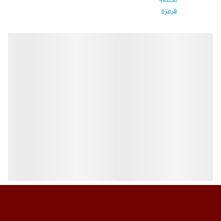
فرمژه
می‌کند که به پوست پلکتان آسیب وارد نشود. این محصول به‌راحتی
روی پلک مستقر می‌شود و نگرانی شما را در رابطه با قرار گرفتن
پوست پلک زیر آن رفع کرده است و با فشار دادن دسته‌ها مژه‌هایی فر
را شاهد خواهید بود که خود نیز از دیدن آن شگفت زده خواهید شد.
فرمژه جویل مدل «GE1304» با یک عدد پد یدک اضافی تا مدتی نیاز
شما را رفع خواهد کرد که نتیجه‌ی آن داشتن مژه‌هایی بلند و حالت‌دار
است. خرید این محصول با توجه به قیمت و کیفیت مقرون به‌صرفه
خواهد بود.