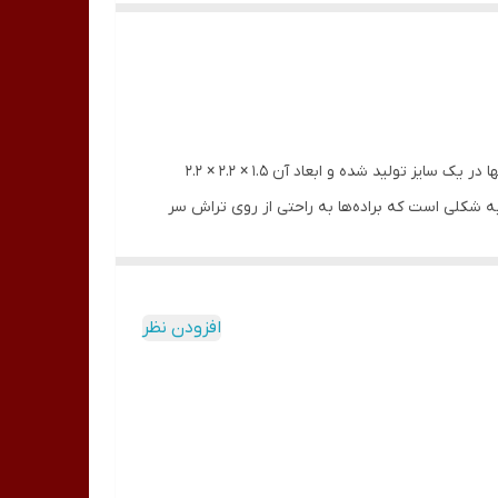
مداد تراش جیول مدل GSH 105 دارای تیغه با کیفیت و جنس بدنه عالی مناسب برای مدادهایی با سایز متوسط است. این مداد تراش تنها در یک سایز تولید شده و ابعاد آن 1.5 × 2.2 × 2.2
به شکلی است که براده‌ها به راحتی از روی تراش سر
افزودن نظر