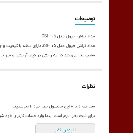
توضیحات
مداد تراش جیول مدل GSH 105
سانتی‌متر می‌باشد که به راحتی در کیف آرایشی و میز جا
می‌خورند.
مشخصات مداد تراش جیول مدل GSH 105
مشخصات کلی
نظرات
مدل :
GSH 105
کشور مبدا برند :
چین
شما هم درباره این محصول نظر خود را بنویسید.
دارای ابعاد 1.5 × 2.2 × 2.2 سانتی‌متر
برای ثبت نظر، لازم است ابتدا وارد حساب کاربری خود شو
سایر توضیحات :
دوام و کیفیت مطلوب
افزودن نظر