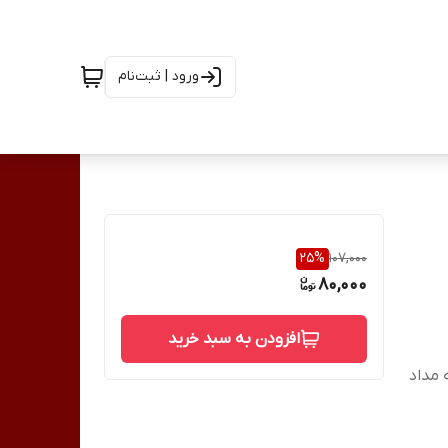
ورود | ثبت‌نام
25
%
107,000
80,000
افزودن به سبد خرید
مداد