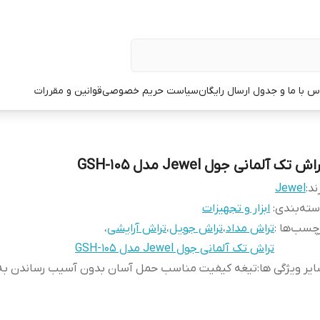
س با ما و جدول ارسال رایگان
سیاست حریم خصوصی
قوانین و مقررات
اش تک آلمانی جول Jewel مدل GSH-105
ند:
Jewel
ته‌بندی
:
ابزار و تجهیزات
چسب‌ها :
تراش مداد
،
تراش جویل
،
تراش آرایشی
،
تراش تک آلمانی جول Jewel مدل GSH-105
یر ویژگی ها
:
تیغه کیفیت مناسب حمل آسان بدون آسیب رساندن به 