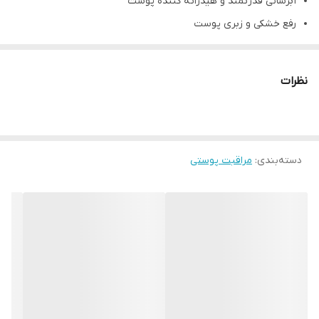
آبرسانی قدرتمند و هیدراته کننده پوست
رفع خشکی و زبری پوست
نرم کننده و شفاف کننده پوست صورت
کاهش چین و چروک‌های صورت
نظرات
حفظ خاصیت کشسانی و استحکام بافت پوست
روشن کننده و برطرف کننده لک
فاقد چربی و دارای بافت سبک و زود جذب
دسته‌بندی
:
مراقبت پوستی
از بین برنده چین‌های عمیق و ریز
مرطوب کننده و آبرسان
تامین مواد مورد نیاز پوست
شاداب کننده
جذب سریع و عالی
جلوگیری از ایجاد مجدد چین و چروک
مناسب برای انواع پوست