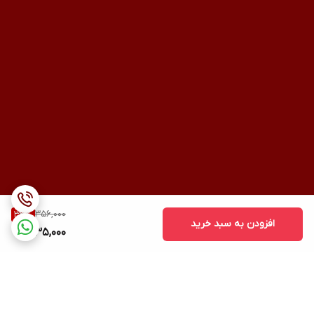
بهترین سرم طلای بازار
امروزه ده ها مدل سرم صورت در بازار موجود است. اما به راستی کدام
یک خاصیت
جوان سازی و ترمیم پوست
واقعی دارد؟ ما به شما
سرم
صورت طلا ۲۴ عیار بیوآکوا BIOAQUA
را معرفی کنیم. این محصول
جادویی از رشد ملانین ها بر روی پوست جلوگیری می کند و با
ذرات
نانو طلای 24 عیاری
که دارد، باعث روشن و سفید شدن بافت پوست
می گردد.
356,000
33
%
افزودن به سبد خرید
235,000
قدرت نفوذ ذرات نانو طلا در پوست و منافذ آن بسیار بالاست. در
نتیجه جذب سرم آن نیز چند برابر سرم های معمولی صورت می پذیرد.
استفاده از این محصول رویایی، در 4 فصل سال می تواند از پوست
شما در برابر انواع آسیب ها محافظت به عمل آورد. ذکر این نکته هم