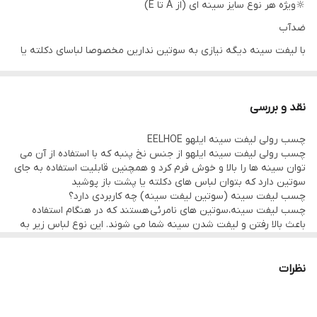
🔆ویژه هر نوع سایز سینه ای (از A تا E)
ضدآب
با لیفت سینه دیگه نیازی به سوتین ندارین مخصوصا لباسای دکلته یا
پشت باز خییلی راحت بدون درد سر میتونید با این چسب سینه هاتون
بالا ببرین و فرم بدین 🔆
نقد و بررسی
جنس چسب از نخ پنبه ویژه پوست های حساس و کاملا ضدآب
چسب رولی لیفت سینه ایلهو EELHOE
✨رنگ کرم
چسب رولی لیفت سینه ایلهو از جنس نخ پنبه که با استفاده از آن می
🌈تقریبا و حدودا ۵ متر میباشد
توان سینه ها را بالا و خوش فرم کرد و همچنین قابلیت استفاده به جای
سوتین دارد که بتوان لباس های دکلته یا پشت باز پوشید
به دفعات خیلی زیاد میتونید ازش استفاده کنید 🔆
چسب لیفت سینه (سوتین لیفت سینه) چه کاربردی دارد؟
مدل و حالت های مختلفی که از این چسب میتونید استفاده کنید
چسب لیفت سینه،سوتین های نامرئی هستند که در هنگام استفاده
باعث بالا رفتن و لیفت شدن سینه شما می شوند. این نوع لباس زیر به
عکسش براتون گذاشتم 👇
شما کمک می کند که شلی و آویزانی پوست سینه را فراموش کنید و
بدون نگرانی از بد فرم بودن سینه ها، لباسی را برای پوشیدن انتخاب
چسب رولی لیفت سینه ایلهو EELHOE
کنید که جلوه سینه های لیفت شده شما را بیشتر کند.
نظرات
جنس چسب از نخ پنبه
ویژه پوست های حساس