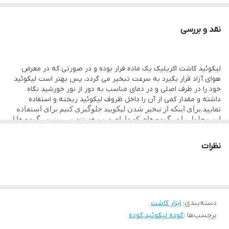
نقد و بررسی
لیکوئید کاشت اکریلیک یک ماده فرار بوده و در صورتی که در معرض
هوای آزاد قرار بگیرد به سرعت تبخیر می گردد، پس بهتر است لیکوئید
خود را در ظرف اصلی و در دمای مناسب به دور از نور خورشید نگاه
داشته و مقدار کمی از آن را داخل ظروف لیکوئید ریخته و استفاده
نمایید.
برای اینکه از تبخیر شدن لیکویید جلوگیری کنیم برای استفاده
این محلول را در گوده های که دارای درب هستند می ریزیم . گوده ها از
جنس های سرامیکی کاور و کریستالی در بازار موجود می باشند
.
نظرات
همچنین گوده کاشت ناخن دارای ابعاد کوچکی بوده و فضایی را اشغال
نمی کند علاوه بر این دارای ظاهر زیبا نیز بوده و به میز ناخن کار زیبایی
می دهد.
.
این محصول دارای کیفیت بسیار بالایی بوده و از هر گونه هدر رفتن مواد
دسته‌بندی
:
ابزار کاشت
در حین کار جلوگیری می کند.
.
برچسب‌ها :
گوده لیکوئید
،
گوده