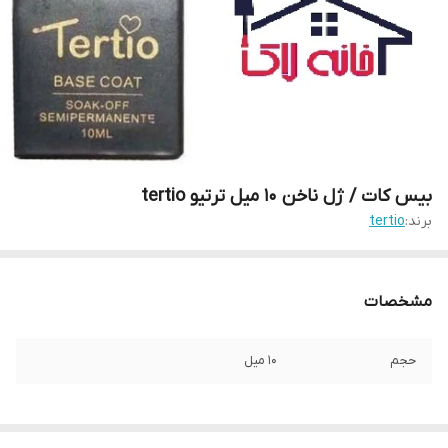
بیس کات / ژل ناخن 10 میل ترتیو tertio
برند:
tertio
مشخصات
حجم
10 میل