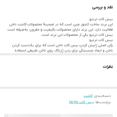
نقد و بررسی
بیس کات ترتیو
این برند ساخت کشور چین است که در ضمینۀ محصولات کاشت ناخن
فعالیت دارد. این برند دارای محصولات باکیفیت و مقرون به‌صرفه است.
بیس کات ترتیو یکی از محصولات این برند است.
بیس کات ترتیو
رکن اصلی ژلیش کردن بیس کات ناخن است که برای یک‌دست کردن
ناخن و ایجاد چسبندگی برای زدن ژل‌لاک روی ناخن طبیعی استفاده
می‌شود. باعث تشکیل یک لایه محافظ براق بر روی لاک می شود. این لایه
علاوه بر محافظت از لاک در مقابل پریدگی و لب پر شدن، نیزمانع از تاثیر
آفتاب بر روی لایه لاک شده و در نتیجه رنگ لاک همواره ثابت و براق
نظرات
باقی خواهد ماند. در هنگام خرید حتما به کیفیت آن توجه داشته باشید
چوت بیس کات نامرغوب در دستگاه به خوبی خشک نمی‌شود و باعث
می‌شود ژل‌لاک شما ترک خورده یا چروک شود به همین دلیل توصیه
می‌کنیم الویت برای شما کیفیت محصول باشد. بیس کات ترتیو بسیار با
کیفیت و مقرون به صرفه است.
دسته‌بندی
:
کاشت
نحوه استفاده از بیس کات ترتیو
برچسب‌ها :
بیس کات tertio
روی لاک یا ژل‌لاک بزنید و از براقیت و یکنواخت شدن لاک خود لذت
ببرید.