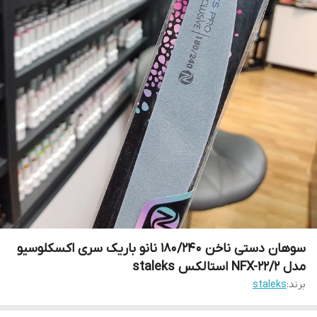
سوهان دستی ناخن 180/240 نانو باریک سری اکسکلوسیو
مدل NFX-22/2 استالکس staleks
برند:
staleks