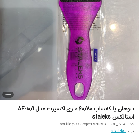
سوهان پا کفساب 60/80 سری اکسپرت مدل AE-10/1
استالکس staleks
Foot file 60/80 expert series AE-10/1 _ STALEKS
برند:
staleks