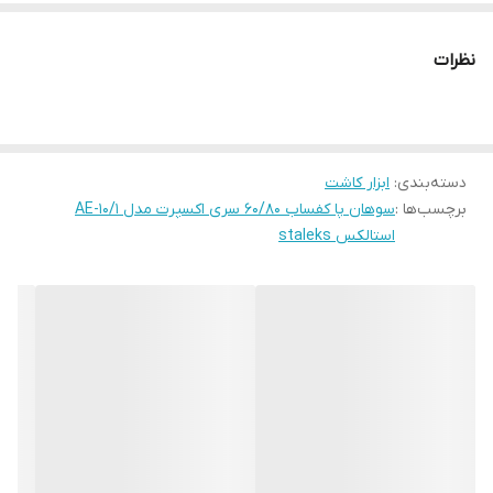
نظرات
دسته‌بندی
:
ابزار کاشت
برچسب‌ها :
سوهان پا کفساب 60/80 سری اکسپرت مدل AE-10/1
استالکس staleks