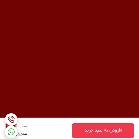
601,000
25
%
افزودن به سبد خرید
450,000