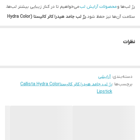
رژ لب‌ها و
محصولات آرایش لب
می‌خواهیم تا در کنار زیبایی بیشتر لب‌ها،
سلامت آن‌ها نیز حفظ شود.
رژ لب جامد هیدرا کالر کالیستا (Hydra Color
Lipstick)
همه این ویژگی‌ها را یکجا در خود جمع کرده است تا علاوه بر
داشتن یک حس خوب و رنگی، از محافظت از آن‌ها در برابر خشکی و
نظرات
پوست پوست شدن لب اطمینان یابید. برخورداری از ترکیباتی با
استانداردهای بین المللی، پوشش رنگی عالی، قیمت مناسب و ماندگاری
این محصول، استقبال بانوان را به دنبال داشته است.
دسته‌بندی
:
آرایشی
در اهمیت رژ لب به عنوان پرمصرف‌ترین و محبوب‌ترین لوازم آرایشی در
برچسب‌ها :
رژ لب جامد هیدرا کالر کالیستاCallista Hydra Color
بین بانوان، همین بس که هیچ آرایشی بدون رژ لب کامل نیست، زیرا
Lipstick
همین رژ لب که به نظر ساده و پرتکرار به نظر می‌رسد، می‌تواند حتی به
تنهایی ظاهری آراسته را بر چهره شما بنشاند. پرکاربرد بودن رژ لب‌ها
سبب شده تا تولیدکنندگان به دنبال تلفیق حس زیبایی و حفظ سلامت
لب‌ها در ارائه این محصول آرایشی باشند و از این رو رژلب جامد هیدرا
کالر کالیستا توانسته با بهره گرفتن از مواد مرغوب و ترکیبات ویتامینه،