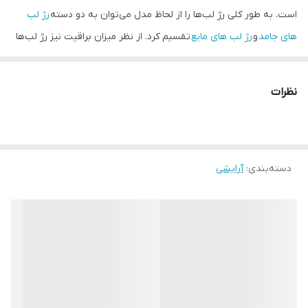
است. به طور کلی رژ لب‌ها را از لحاظ مدل می‌توان به دو دسته
رژ لب‌
های جامد
و
رژ لب‌ های مایع
تقسیم کرد. از نظر میزان براقیت نیز رژ لب‌ها
به دو دسته کلی مات و براق تقسیم می‌شوند.
رژ لب مایع مات کالیستا
(Stain Matt Lipgloss)
از دسته رژهای مایع و مات محسوب می‌شود که
نظرات
بیشتر توسط دختران و خانم‌های جوان مورد استفاده قرار می‌گیرد.
استفاده از رژ لب های مایع نسبت به رژ لب های جامد ساده‌تر بوده و
استفاده آن‌ها از طریق یک قلم موی مخصوص که در خود رژ قرار دارد،
دسته‌بندی
:
آرایشی
صورت می‌گیرد. طیف رنگ رژ لب مایع مات کالیستا مدل استین ۱۲ رنگ
دارد که در نوع خود بسیار متنوع است. گفتنی است
محصولات کالیستا
از
بهترین مواد اولیه ساخت شرکت‌های پیشرفته اروپایی و با رعایت
استانداردهای جهانی تولید می‌شوند که از نظر کیفیت با بهترین
محصولات شرکت‌های خارجی رقابت می‌کنند.
رژ لب مایع مات کالیستا بافت مات و مخملی دارد. این خاصیت این
محصول سبب پوشش دهی عمقی آن می‌شود.