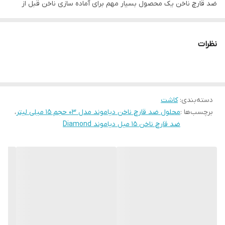
ضد قارچ ناخن یک محصول بسیار مهم برای آماده سازی ناخن قبل از
کاشت می باشد. قبل از مواد گذاری روی ناخن ابتدا باید چربی، آلودگی و
رطوبت سطح ناخن را کاملا از بین برد و در صورت از بین نبردن و آماده
نظرات
نبودن ناخن، مواد به درستی روی ناخن نمی چسبد و یا پس از مواد
گذاری به مرور کاشت شروع به هوا گرفتن کرده و از روی ناخن بلند می
شود و به دلیل فضای مرطوبی که زیر مواد بوجود می آورد، موقعیت را
دسته‌بندی
:
کاشت
برای رشد و نمو باکتری ها فراهم می کند که باید سریع درمان شود چرا که
برچسب‌ها :
محلول ضد قارچ ناخن دیاموند مدل 03 حجم 15 میلی لیتر
،
ممکن است عواقب جبران ناپذیری به همراه داشته باشد.
ضد قارچ ناخن 15 میل دیاموند Diamond
کاربرد دیگر ضد قارچ یا همان دهیدراتور ناخن از بین بردن باکتری های
روی سطح ناخن می باشد که در حالت عادی روی ناخن وجود دارد اما اگر
از بین نرود بستر رشد آن ها را زیر کاشت فراهم می کند. هنگام خرید
ضد قارچ به کیفیت محصول دقت زیادی داشته باشید چرا که اگر از
کیفیت بالایی برخوردار نباشد تمام آلودگی، چربی و رطوبت را از بین نمی
برد و ممکن است بعد از کاشت مشکل ایجاد کند. ضد قارچ ناخن آی بی