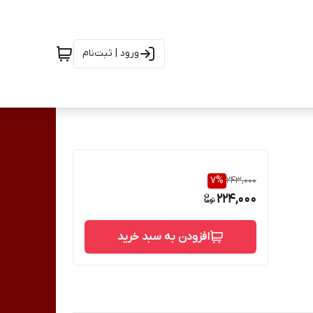
ورود | ثبت‌نام
7
%
243,000
224,000
افزودن به سبد خرید