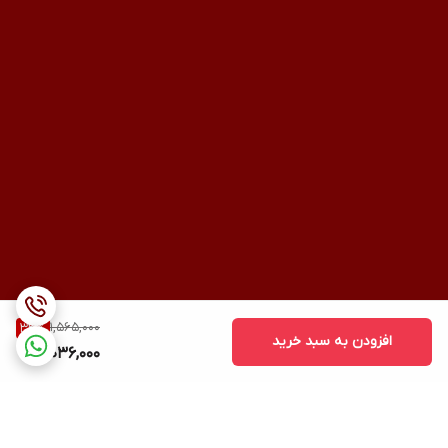
1,565,000
33
%
افزودن به سبد خرید
1,036,000