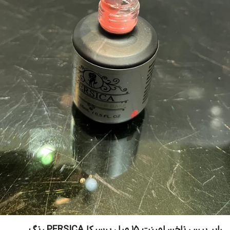
رابر بیس ناخن لمینت 15 میل پرسیکا PERSICA رنگ