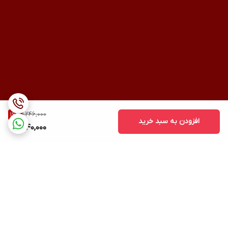
1,246,000
16
%
افزودن به سبد خرید
1,040,000