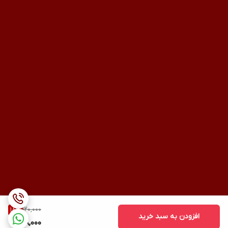
120,000
18
%
افزودن به سبد خرید
98,000