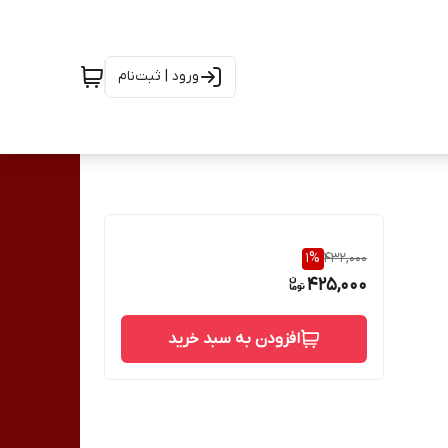
ورود | ثبت‌نام
1
%
432,000
425,000
افزودن به سبد خرید