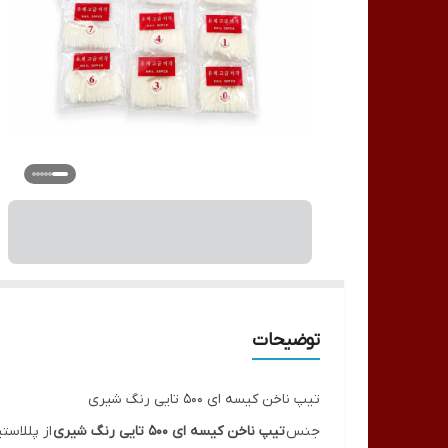
توضیحات
تیپ ناخن کیسه ای 500 تایی رنگ شیری
جنس
تیپ ناخن کیسه ای 500 تایی رنگ شیری
از پللاستیک ABS می باشد که سبب میشود هیچ گونه شکنندگی و خراشیدگی روی ناخن ایجا