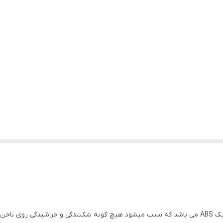
د نشود. تیـپ ناخن کیسه ای رنگ