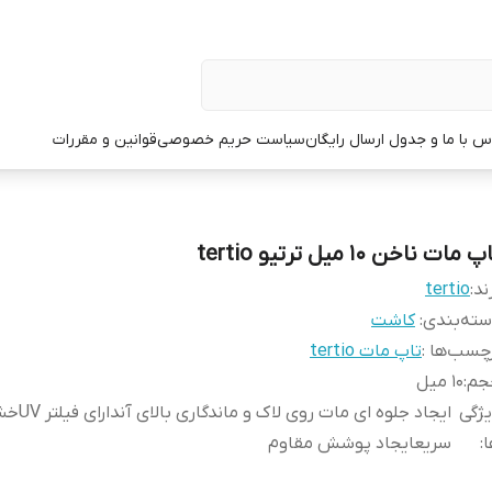
س با ما و جدول ارسال رایگان
سیاست حریم خصوصی
قوانین و مقررات
 مات ناخن 10 میل ترتیو tertio
ند:
tertio
ته‌بندی
:
کاشت
چسب‌ها :
تاپ مات tertio
جم
:
10 میل
ژگی
ایجاد جلوه ای م
ا
:
سریعایجاد پوشش مقاوم