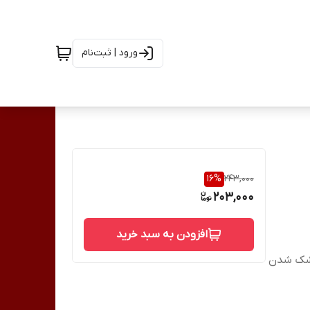
ورود | ثبت‌نام
16
%
243,000
203,000
افزودن به سبد خرید
ات روی لاک و ماندگاری بالای آندارای فیلتر UVخشک شدن