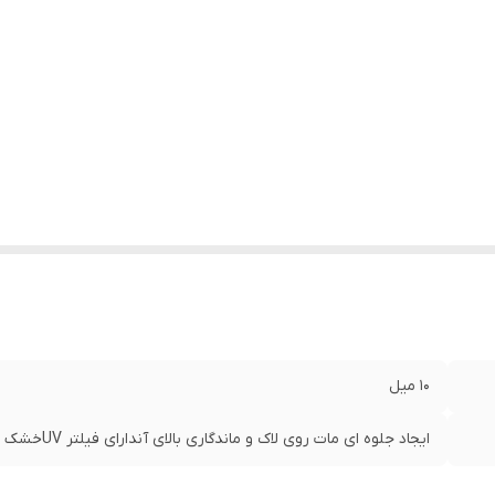
10 میل
ایجاد جلوه ای مات روی لاک و ماندگاری بالای آندارای فیلتر UVخشک شدن سریعایجاد پوشش مقاوم